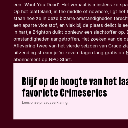
een: ‘
Want You Dead’
. Het verhaal is minstens zo spa
Op het platteland, in
the middle of nowhere
, ligt he
staan hoe ze in deze bizarre omstandigheden terecht
een aparte vloeistof, en vlak bij de plaats delict is 
In hartje Brighton duikt opnieuw een slachtoffer op.
omstandigheden aangetroffen. Het zoeken van de dad
Aflevering twee van het vierde seizoen van
Grace
zi
uitzending stream je ‘m zeven dagen lang gratis op
abonnement op NPO Start.
Blijf op de hoogte van het 
favoriete Crimeseries
Lees onze
privacyverklaring