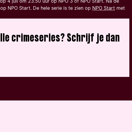
op 4 juli om 23.50 uur op NPO 3 of NPO Start. Na de
op NPO Start. De hele serie is te zien op
NPO Start
met
alle crimeseries? Schrijf je dan