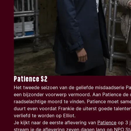
Patience S2
Het tweede seizoen van de geliefde misdaadserie
Pa
een bijzonder voorwerp vermoord. Aan Patience de 
raadselachtige moord te vinden. Patience moet sam
duurt even voordat Frankie de uiterst goede talente
verliefd te worden op Elliot.
Je kijkt naar de eerste aflevering van
Patience
op 3 j
stream je de aflevering zeven dagen lang op NPO Star