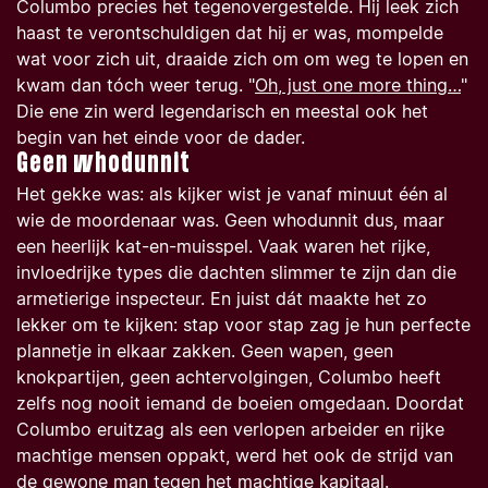
Columbo precies het tegenovergestelde. Hij leek zich
haast te verontschuldigen dat hij er was, mompelde
wat voor zich uit, draaide zich om om weg te lopen en
kwam dan tóch weer terug.
"
Oh, just one more thing…
"
Die ene zin werd legendarisch en meestal ook het
begin van het einde voor de dader.
Geen whodunnit
Het gekke was: als kijker wist je vanaf minuut één al
wie de moordenaar was. Geen whodunnit dus, maar
een heerlijk kat-en-muisspel. Vaak waren het rijke,
invloedrijke types die dachten slimmer te zijn dan die
armetierige inspecteur. En juist dát maakte het zo
lekker om te kijken: stap voor stap zag je hun perfecte
plannetje in elkaar zakken. Geen wapen, geen
knokpartijen, geen achtervolgingen, Columbo heeft
zelfs nog nooit iemand de boeien omgedaan. Doordat
Columbo eruitzag als een verlopen arbeider en rijke
machtige mensen oppakt, werd het ook de strijd van
de gewone man tegen het machtige kapitaal.