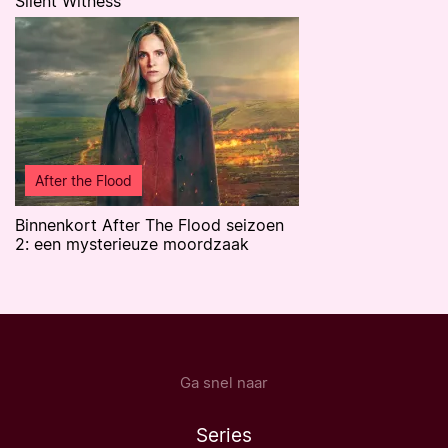
Silent Witness
After the Flood
Binnenkort After The Flood seizoen
2: een mysterieuze moordzaak
Ga snel naar
Series