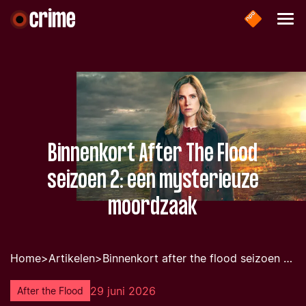
Binnenkort After The Flood
seizoen 2: een mysterieuze
moordzaak
Home
>
Artikelen
>
Binnenkort after the flood seizoen 2 een mysterieuze moordzaak
29 juni 2026
After the Flood