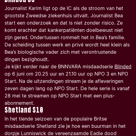
Blinded S3
Journalist Karim ligt op de IC als de stroom van het
grootste Zweedse ziekenhuis uitvalt. Journalist Bea
start een onderzoek en dat is niet zonder risico. Ze
komt erachter dat kankerpatiënten doelbewust niet
zijn gered. Ondertussen rommelt het in Bea’s familie.
De scheiding tussen werk en privé wordt heel klein als
Bea’s biologische vader zich met verontrustende
dingen bezighoudt.
Je kijkt verder naar de BNNVARA misdaadserie
Blinded
op 6 juni om 20.25 uur en 21.10 uur op NPO 3 en NPO
Start. Na de uitzendingen stream je de afleveringen
zeven dagen lang op NPO Start. De hele serie is vanaf
28 mei te streamen op NPO Start met een plus-
abonnement.
Shetland S10
In het tiende seizoen van de populaire Britse
misdaadserie
Shetland
zie je hoe een buurman in het
dorpje Lunniswick de vereenzaamde Eadie dood