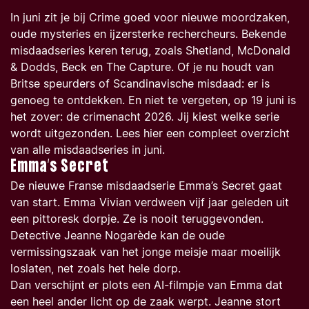
In juni zit je bij Crime goed voor nieuwe moordzaken,
oude mysteries en ijzersterke rechercheurs. Bekende
misdaadseries keren terug, zoals Shetland, McDonald
& Dodds, Beck en The Capture. Of je nu houdt van
Britse speurders of Scandinavische misdaad: er is
genoeg te ontdekken. En niet te vergeten, op 19 juni is
het zover: de crimenacht 2026. Jij kiest welke serie
wordt uitgezonden. Lees hier een compleet overzicht
van alle misdaadseries in juni.
Emma’s Secret
De nieuwe Franse misdaadserie
Emma’s Secret
gaat
van start. Emma Vivian verdween vijf jaar geleden uit
een pittoresk dorpje. Ze is nooit teruggevonden.
Detective Jeanne Nogarède kan de oude
vermissingszaak van het jonge meisje maar moeilijk
loslaten, net zoals het hele dorp.
Dan verschijnt er plots een AI-filmpje van Emma dat
een heel ander licht op de zaak werpt. Jeanne stort