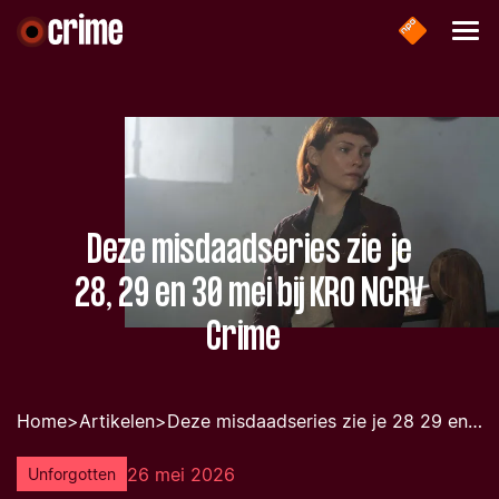
Deze misdaadseries zie je
28, 29 en 30 mei bij KRO NCRV
Crime
Home
>
Artikelen
>
Deze misdaadseries zie je 28 29 en 30 mei bij kro ncrv crime
26 mei 2026
Unforgotten